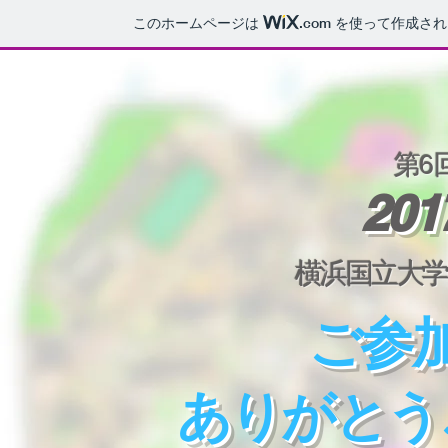
このホームページは
.com
を使って作成され
​第
6
​20
横浜国立大学
ご参
ありがとう